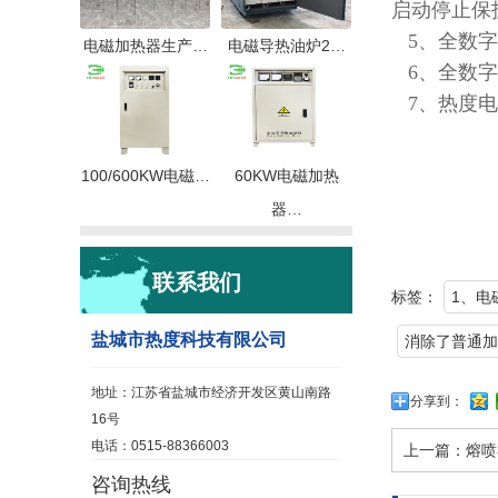
启动停止保
5、全数字
电磁加热器生产…
电磁导热油炉2…
6、全数字
7、热度电
100/600KW电磁…
60KW电磁加热
器…
联系我们
标签：
1、电
盐城市热度科技有限公司
消除了普通加
地址：江苏省盐城市经济开发区黄山南路
分享到：
16号
电话：0515-88366003
上一篇：
熔喷
咨询热线