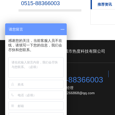
0515-88366003
推荐资讯
请您留言
感谢您的关注，当前客服人员不在
线，请填写一下您的信息，我们会
尽快和您联系。
友情链接：
浩天电磁
盐城市热度科技有限公司
咨询热线:
0515-88366003
联系人：张经理
邮 箱：23266868@qq.com