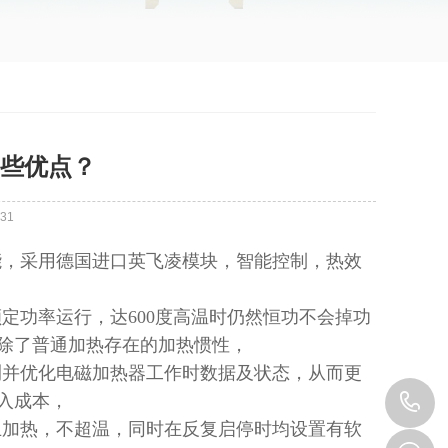
些优点？
31
能，采用德国进口英飞凌模块，智能控制，热效
定功率运行，达600度高温时仍然恒功不会掉功
消除了普通加热存在的加热惯性，
测并优化电磁加热器工作时数据及状态，从而更
0
投入成本，
加热，不超温，同时在反复启停时均设置有软