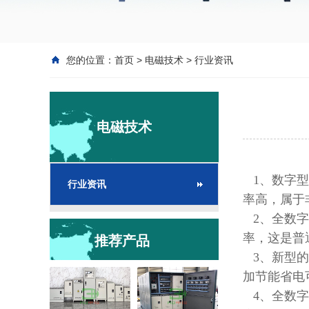
您的位置：
首页
>
电磁技术
>
行业资讯
电磁技术
1、数字型
行业资讯
率高，属于
2、全数字
率，这是普
推荐产品
3、新型的
加节能省电
4、全数字