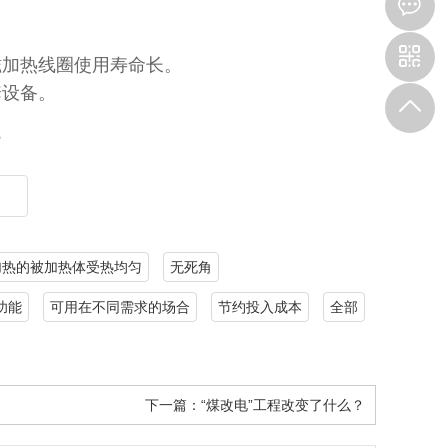
8
磁加热线圈使用寿命长。
套设备。
？
加热的被加热体受热均匀
无死角
功能
可用在不同需求的场合
节约投入成本
全部
下一篇：
“煤改电”工程改变了什么？