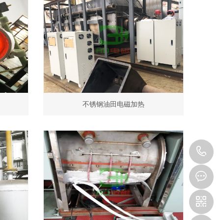
不锈钢油田电磁加热
0
8