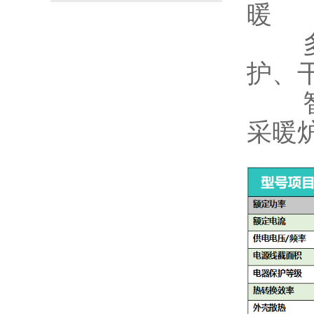
多重
护、
智能
采暖