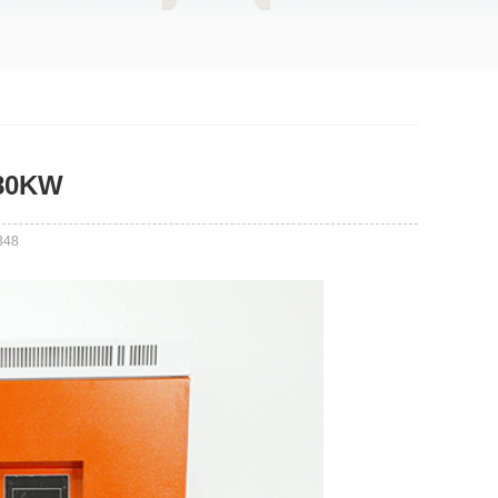
80KW
348