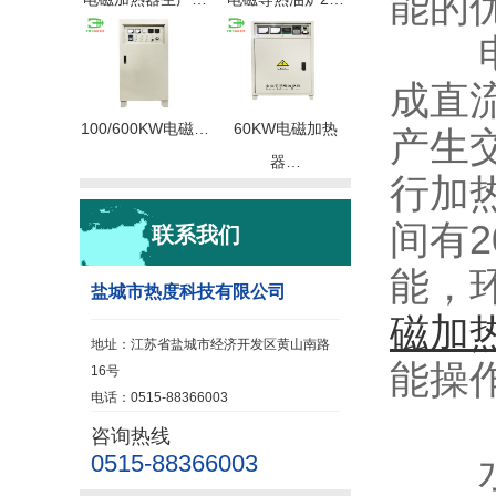
能的
电磁
成直
100/600KW电磁…
60KW电磁加热
产生
器…
行加
间有2
联系我们
能，
盐城市热度科技有限公司
磁加
地址：江苏省盐城市经济开发区黄山南路
能操
16号
电话：0515-88366003
咨询热线
0515-88366003
水电