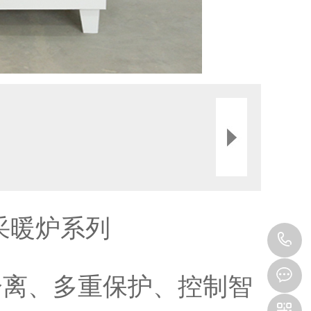
热采暖炉系列
0
8
分离、多重保护、控制智